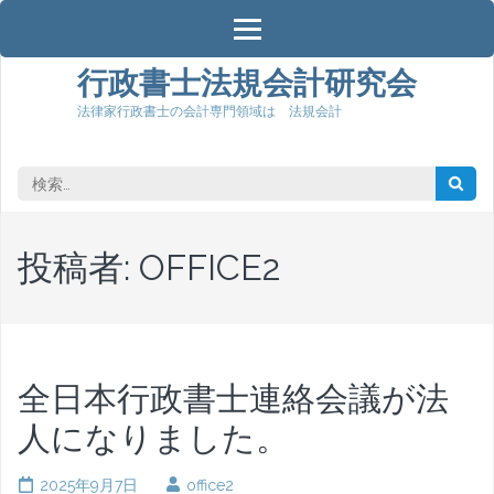
コ
ン
テ
行政書士法規会計研究会
ン
法律家行政書士の会計専門領域は 法規会計
ツ
へ
ス
検
キ
索:
ッ
プ
投稿者:
OFFICE2
(Enter
を
押
す)
全日本行政書士連絡会議が法
人になりました。
2025年9月7日
office2