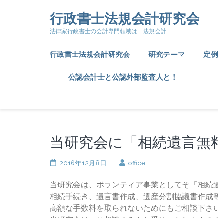
コ
行政書士法規会計研究会
ン
テ
法律家行政書士の会計専門領域は 法規会計
ン
ツ
行政書士法規会計研究会
研究テーマ
定例
へ
ス
公認会計士と公認外部監査人と！
キ
ッ
プ
(Enter
を
当研究会に「相続遺言無
押
す)
2016年12月8日
office
当研究会は、ボランティア事業としてそ「相続
相続手続き、遺言書作成、遺産分割協議書作成
高額な手数料を取られないためにもご相談下さ