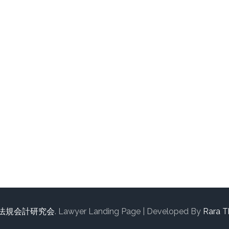
法規会計研究会
.
Lawyer Landing Page | Developed By
Rara 