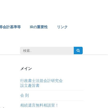
等会計基準等
IRの重要性
リンク
検
索:
メイン
行政書士法規会計研究会
設立趣旨書
会 則
相続遺言無料相談室！