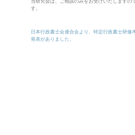
当研究会は、ご相談のみをお受けいたしますの
す。
投
日本行政書士会連合会より、特定行政書士研修
稿
発表がありました。
ナ
ビ
ゲ
ー
シ
ョ
ン