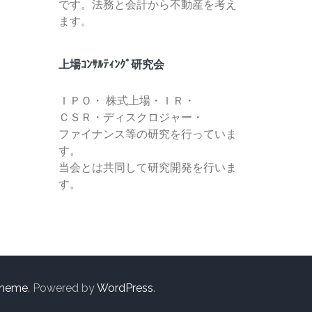
です。法務と会計から不動産を考え
ます。
上場ｺﾝｻﾙﾃｨﾝｸﾞ研究会
ＩＰＯ・ 株式上場・ＩＲ・
ＣＳＲ・ディスクロジャー・
ファイナンス等の研究を行っていま
す。
当会とは共同して研究開発を行いま
す。
Theme
. Powered by
WordPress
.